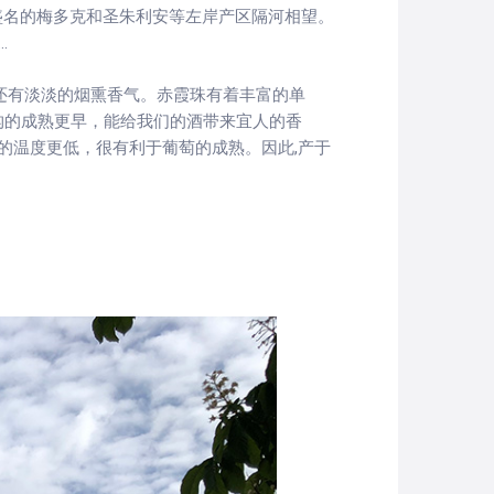
负盛名的梅多克和圣朱利安等左岸产区隔河相望。
.
还有淡淡的烟熏香气。赤霞珠有着丰富的单
构的成熟更早，能给我们的酒带来宜人的香
的温度更低，很有利于葡萄的成熟。因此,产于