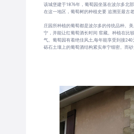
该城堡建于1876年，葡萄园坐落在波尔多北
在这一地区，葡萄树的种植史要 追溯至最古老的
庄园所种植的葡萄都是波尔多的传统品种。美
宁，并能让红葡萄酒长时间 窖藏。种植在比
气。葡萄园有着绝佳风土,每年能享受到接2
砾石土壤上的葡萄酒结构紧实单宁细密。而砂