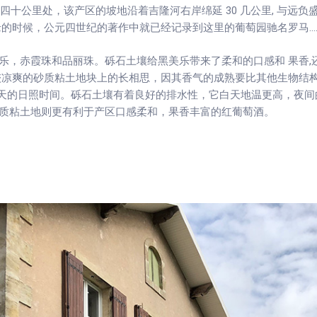
部四十公里处，该产区的坡地沿着吉隆河右岸绵延 30 几公里, 与远
时候，公元四世纪的著作中就已经记录到这里的葡萄园驰名罗马.....
乐，赤霞珠和品丽珠。砾石土壤给黑美乐带来了柔和的口感和 果香,
较凉爽的砂质粘土地块上的长相思，因其香气的成熟要比其他生物结
40天的日照时间。砾石土壤有着良好的排水性，它白天地温更高，夜间
质粘土地则更有利于产区口感柔和，果香丰富的红葡萄酒。