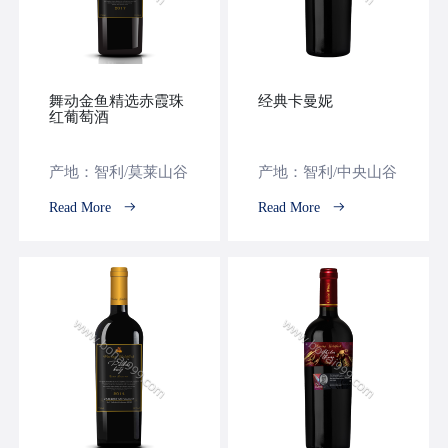
舞动金鱼精选赤霞珠
经典卡曼妮
红葡萄酒
产地：智利/莫莱山谷
产地：智利/中央山谷
Read More
Read More