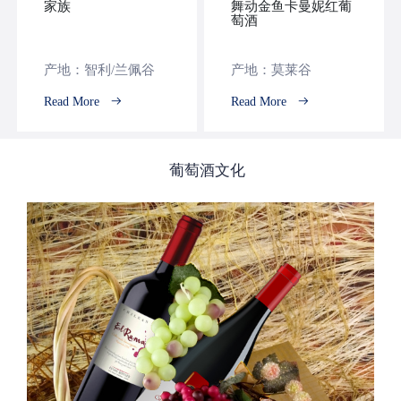
家族
舞动金鱼卡曼妮红葡
萄酒
产地：智利/兰佩谷
产地：莫莱谷
Read More
Read More
葡萄酒文化