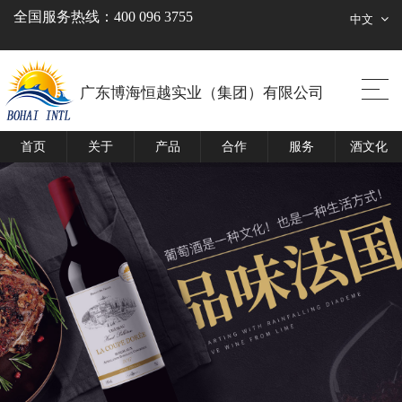
全国服务热线：400 096 3755
中文
广东博海恒越实业（集团）有限公司
首页
关于
产品
合作
服务
酒文化