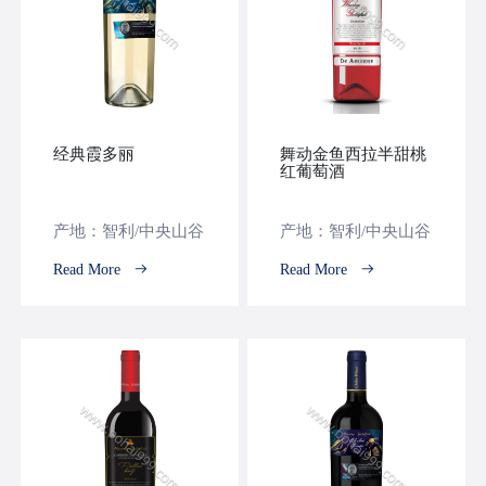
经典霞多丽
舞动金鱼西拉半甜桃
红葡萄酒
产地：智利/中央山谷
产地：智利/中央山谷
Read More
Read More