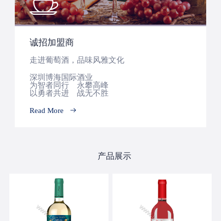
诚招加盟商
走进葡萄酒，品味风雅文化
深圳博海国际酒业
为智者同行 永攀高峰
以勇者共进 战无不胜
Read More
产品展示