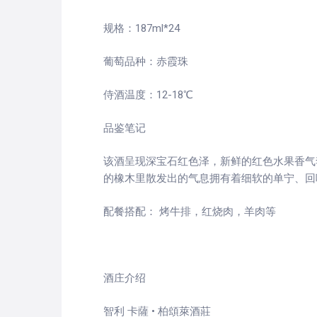
规格：187ml*24
葡萄品种：赤霞珠
侍酒温度：12-18℃
品鉴笔记
该酒呈现深宝石红色泽，新鲜的红色水果香气
的橡木里散发出的气息拥有着细软的单宁、回
配餐搭配： 烤牛排，红烧肉，羊肉等
酒庄介绍
智利 卡薩 • 柏頌萊酒莊